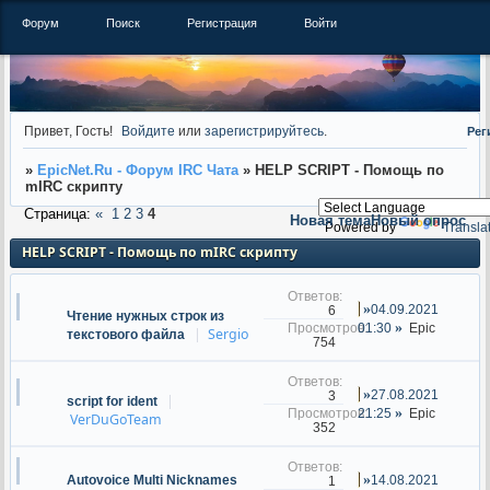
Форум
Поиск
Регистрация
Войти
Привет, Гость!
Войдите
или
зарегистрируйтесь
.
Рег
»
EpicNet.Ru - Форум IRC Чата
»
HELP SCRIPT - Помощь по
mIRC скрипту
Страница:
«
1
2
3
4
Новая тема
Новый опрос
Powered by
Transla
HELP SCRIPT - Помощь по mIRC скрипту
04.09.2021
6
Чтение нужных строк из
01:30
Epic
Sergio
текстового файла
754
27.08.2021
3
script for ident
21:25
Epic
VerDuGoTeam
352
14.08.2021
1
Autovoice Multi Nicknames