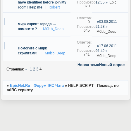
12:35
Epic
have identified before join My
370
Robert
room! Help me
03.08.2011
0
мирк скрипт города ---
21:28
M0bb_Deep
помогите ?
645
M0bb_Deep
17.06.2011
2
Помогите с мирк
01:42
M0bb_Deep
скриптами!!
741
M0bb_Deep
Новая тема
Новый опрос
Страница:
«
1
2
3
4
»
EpicNet.Ru - Форум IRC Чата
»
HELP SCRIPT - Помощь по
mIRC скрипту