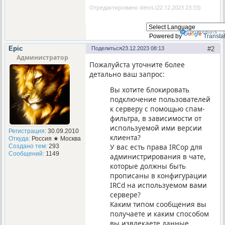
Отредактировано denis (22.12.2023 23:33)
Цитировать
Powered by
Transla
Epic
Поделиться
23.12.2023 08:13
2
Администратор
Пожалуйста уточните более
детально ваш запрос:
Вы хотите блокировать
подключение пользователей
к серверу с помощью спам-
фильтра, в зависимости от
используемой ими версии
Регистрация
: 30.09.2010
клиента?
Откуда:
Россия ★ Москва
У вас есть права IRCop для
Создано тем:
293
Сообщений:
1149
администрирования в чате,
которые должны быть
прописаны в конфигурации
IRCd на используемом вами
сервере?
Каким типом сообщения вы
получаете и каким способом
вы извлекаете данные