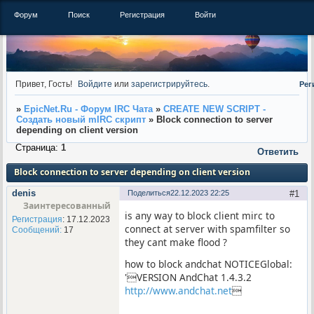
Форум
Поиск
Регистрация
Войти
Привет, Гость!
Войдите
или
зарегистрируйтесь
.
Рег
»
EpicNet.Ru - Форум IRC Чата
»
CREATE NEW SCRIPT -
Создать новый mIRC скрипт
»
Block connection to server
depending on client version
Страница:
1
Ответить
Block connection to server depending on client version
denis
Поделиться
22.12.2023 22:25
1
Заинтересованный
is any way to block client mirc to
Регистрация
: 17.12.2023
connect at server with spamfilter so
Сообщений:
17
they cant make flood ?
how to block andchat NOTICEGlobal:
'VERSION AndChat 1.4.3.2
http://www.andchat.net
