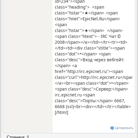
id=234"><span
class="heading"> <span
class="hstar">★</span> <span
class="hnet">EpicNet.Ru</span>
<span
class="hstar">★</span> </span>
<span class="htext"> - IRC Чат ©
2008</span></a></td></tr><tr><td>
</td><td><div class="stitle"><span
class="dot">•</span> <span
class="desc">Вход через вебгейт:
</span> <a
href="http://irc.epicnet.ru"><span
class="curl">http://irc.epicnet.ru</span>
</a><br><span class="dot">•</span>
<span class="desc">Сервер:</span>
irc.epicnet.ru <span
class="desc">Порты:</span> 6667,
6668 (ssl)<br><div></td></tr></table>
[/html]
Цитировать
Страница:
1