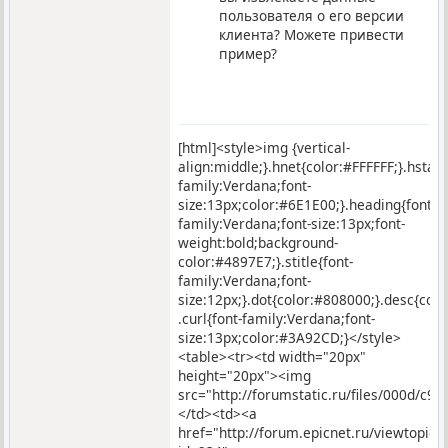
пользователя о его версии
клиента? Можете привести
пример?
[html]<style>img {vertical-
align:middle;}.hnet{color:#FFFFFF;}.hstar
family:Verdana;font-
size:13px;color:#6E1E00;}.heading{font-
family:Verdana;font-size:13px;font-
weight:bold;background-
color:#4897E7;}.stitle{font-
family:Verdana;font-
size:12px;}.dot{color:#808000;}.desc{co
.curl{font-family:Verdana;font-
size:13px;color:#3A92CD;}</style>
<table><tr><td width="20px"
height="20px"><img
src="http://forumstatic.ru/files/000d/c9/
</td><td><a
href="http://forum.epicnet.ru/viewtopic.