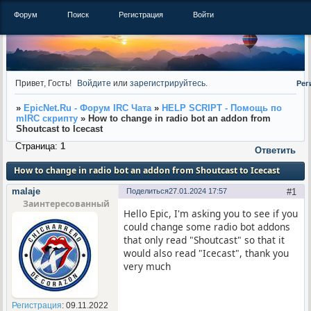
Форум
Поиск
Регистрация
Войти
Привет, Гость!
Войдите
или
зарегистрируйтесь
.
Рег
»
EpicNet.Ru - Форум IRC Чата
»
HELP SCRIPT - Помощь по
mIRC скрипту
»
How to change in radio bot an addon from
Shoutcast to Icecast
Страница:
1
Ответить
How to change in radio bot an addon from Shoutcast to Icecast
malaje
Поделиться
27.01.2024 17:57
1
Заинтересованный
Hello Epic, I'm asking you to see if you
could change some radio bot addons
that only read "Shoutcast" so that it
would also read "Icecast", thank you
very much
Регистрация
: 09.11.2022