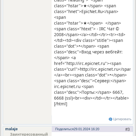
class="hstar">★</span> <span
class="hnet">EpicNet.Ru</span>
<span
class="hstar">★</span> </span>
<span class="htext"> - IRC Чат ©
2008</span></a></td></tr><tr><td>
</td><td><div class="stitle"><span
class="dot">•</span> <span
class="desc">Вход через вебгейт:
</span> <a
href="http://irc.epicnet.ru"><span
class="curl">http://irc.epicnet.ru</span>
</a><br><span class="dot">•</span>
<span class="desc">Сервер:</span>
irc.epicnet.ru <span
class="desc">Порты:</span> 6667,
6668 (ssl)<br><div></td></tr></table>
[/html]
Цитировать
malaje
Поделиться
29.01.2024 16:20
3
Заинтересованный