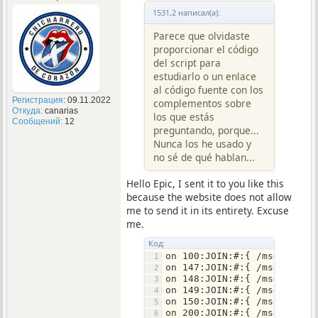
1531,2 написал(а):
Parece que olvidaste
proporcionar el código
del script para
estudiarlo o un enlace
al código fuente con los
Регистрация
: 09.11.2022
complementos sobre
Откуда:
canarias
los que estás
Сообщений:
12
preguntando, porque...
Nunca los he usado y
no sé de qué hablan...
Hello Epic, I sent it to you like this
because the website does not allow
me to send it in its entirety. Excuse
me.
Код:
on 100:JOIN:#:{ /msg # 6
on 147:JOIN:#:{ /msg # 6
on 148:JOIN:#:{ /msg # 6
on 149:JOIN:#:{ /msg # 6
on 150:JOIN:#:{ /msg # 6
on 200:JOIN:#:{ /msg # 6