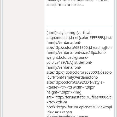
знаю, что это такое...
[html]<style>img {vertical-
align:middle;}.hnet{color:#FFFFFF;}.hstar
family:Verdana;font-
size:13px;color:#6E1E00;}.heading{font-
family:Verdana;font-size:13px;font-
weight:bold;background-
color:#4897E7;}.stitle{font-
family:Verdana;font-
size:12px;}.dot{color:#808000;}.desc{co
.curl{font-family:Verdana;font-
size:13px;color:#3A92CD;}</style>
<table><tr><td width="20px"
height="20px"><img
src="http://forumstatic.ru/files/000d/c9/
</td><td><a
href="http://forum.epicnet.ru/viewtopic.
id=234"><span
class="heading"> <span