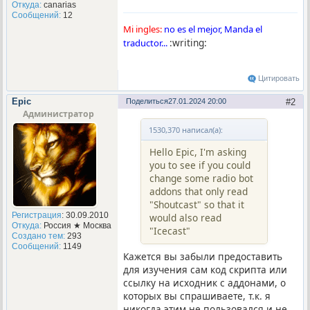
Откуда:
canarias
Сообщений:
12
Mi ingles:
no es el mejor, Manda el
:writing:
traductor...
Цитировать
Epic
Поделиться
27.01.2024 20:00
2
Администратор
1530,370 написал(а):
Hello Epic, I'm asking
you to see if you could
change some radio bot
addons that only read
"Shoutcast" so that it
Регистрация
: 30.09.2010
would also read
Откуда:
Россия ★ Москва
"Icecast"
Создано тем:
293
Сообщений:
1149
Кажется вы забыли предоставить
для изучения сам код скрипта или
ссылку на исходник с аддонами, о
которых вы спрашиваете, т.к. я
никогда этим не пользовался и не