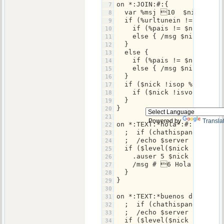
on *:JOIN:#:{
  var %msj 10  $nick 6 
  if (%urltunein != $null)
    if (%pais != $null) { 
    else { /msg $nick  $r
  }
  else {
    if (%pais != $null) { 
    else { /msg $nick  $
  }
  if ($nick !isop %canalra
    if ($nick !isvoice %ca
  }
}
Powered by
Transla
on *:TEXT:*hola*:#: {
  ;  if (chathispano isin 
  ;  /echo $server | /clea
  if ($level($nick $+ salu
    .auser 5 $nick $+ salu
    /msg # 6 Hola 10 $ni
  }
}
on *:TEXT:*buenos dias*:#:
  ;  if (chathispano isin 
  ;  /echo $server | /clea
  if ($level($nick $+ salu