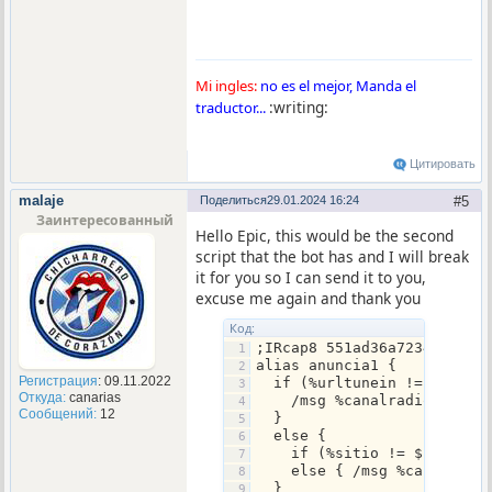
          else {
}
            if ($level($2)
            else {
on *:TEXT:vuelvo:#: {
              if ($level($
  ;  if (chathispano isin 
              else { /msg
  ;  /echo $server | /clea
Mi ingles:
no es el mejor, Manda el
                var %dj 1
  ;  if ($level($nick $+ s
:writing:
traductor...
                while (%dj
  ;  .auser 5 $nick $+ sal
                  if ($eva
  /msg # 10  $nick 6 Ok 
                  inc %dj
  ;  }
                }
Цитировать
}
              }
            }
malaje
on *:TEXT:*:#: {
Поделиться
29.01.2024 16:24
5
          }
Заинтересованный
  $(%jpre $+ *)
Hello Epic, this would be the second
        }
  ;;;;;; COMANDOS GENERALE
      }
script that the bot has and I will break
  var %jcmd1 $null, %jcmd2
      if ($1 == %jpre $+ %
  var %jgral $null, %jcomd
it for you so I can send it to you,
        if (# != %canaladm
  .set %jgral $- %jpre $+ 
excuse me again and thank you
        else {
    %jpre $+ %cmdg10 %jpre
          var %dj 1, %vdj 
  .set %jcomdj $- %jpre $+
Код:
          /msg $nick 6Gen
    %jpre $+ %ccanal %jpre
;IRcap8 551ad36a723469c214
          while (%dj <= 30
  .set %jcomrot $- %jpre $
alias anuncia1 { 
            if ($eval(% $+
  .set %jcomtec $- %jpre $
Регистрация
: 09.11.2022
  if (%urltunein != $null)
            if (%dj == 30)
    %jpre $+ %jcancela %jp
Откуда:
canarias
    /msg %canalradio $eval
            if (%dj == 30)
  .set %jcomadm $- %jpre $
Сообщений:
12
  }
            inc %dj
    %jpre $+ tpo.pet %jpre
  else {
          }
    %jpre $+ youtu.add %jp
    if (%sitio != $null) {
        }
  $strip($1, )
    else { /msg %canalradi
      }
  ;  $strp($1-).$chr(115)
  }