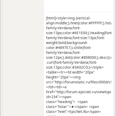
[html]<style>img {vertical-
align:middle;}.hnet{color:#FFFFFF;}.hstar
family:Verdana;font-
size:13px;color:#6E1E00;}.heading{font-
family:Verdana;font-size:13px;font-
weight:bold;background-
color:#4897E7;}.stitle{font-
family:Verdana;font-
size:12px;}.dot{color:#808000;}.desc{co
.curl{font-family:Verdana;font-
size:13px;color:#3A92CD;}</style>
<table><tr><td width="20px"
height="20px"><img
src="http://forumstatic.ru/files/000d/c9/
</td><td><a
href="http://forum.epicnet.ru/viewtopic.
id=234"><span
class="heading"> <span
class="hstar">★</span> <span
class="hnet">EpicNet.Ru</span>