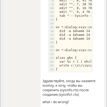
  edit "", 6, 41 70 11 10
  edit "", 7, 28 70 11 10
  edit "", 8, 16 70 11 10
  edit "", 9, 4 70 11 10
  tab "---Sysinfo----", 10
}
on *:dialog:xsys:init:*:{
  did -a $dname 24 info:
  did -a $dname 24 info:
  did -a $dname 24 info:
}
on *:dialog:xsys:sclick:2:
alias gbx {
  var %i = 1 | while (%i <
  write c:\x\c\sysinfo $+ 
}
Здравствуйте, когда вы нажмете
кнопку, я хочу, чтобы вы
сохранить (sysinfo.rtx) после
создания (sysinfo1.rtx)
what i do wrong?