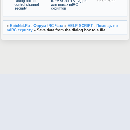
Dialog box for
IDEA SCRIPTS - Идеи
03.02.2022
control channel
для новых mIRC
security
скриптов
»
EpicNet.Ru - Форум IRC Чата
»
HELP SCRIPT - Помощь по
mIRC скрипту
»
Save data from the dialog box to a file