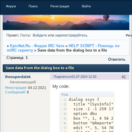
Форум
Поиск
Регистрация
Войти
Привет, Гость!
Войдите
или
зарегистрируйтесь
.
Рег
»
EpicNet.Ru - Форум IRC Чата
»
HELP SCRIPT - Помощь по
mIRC скрипту
»
Save data from the dialog box to a file
Страница:
1
Ответить
Save data from the dialog box to a file
thesuperdalek
Поделиться
31.07.2024 12:20
1
Начинающий
My code:
Регистрация
: 04.12.2021
Сообщений:
8
Код:
dialog xsys {
  title "[SysInfo]"
  size -1 -1 259 175
  option dbu
  box "", 1, 4 56 253 38
  button "&Reporte", 2, 66
  edit "", 5, 54 70 11 10