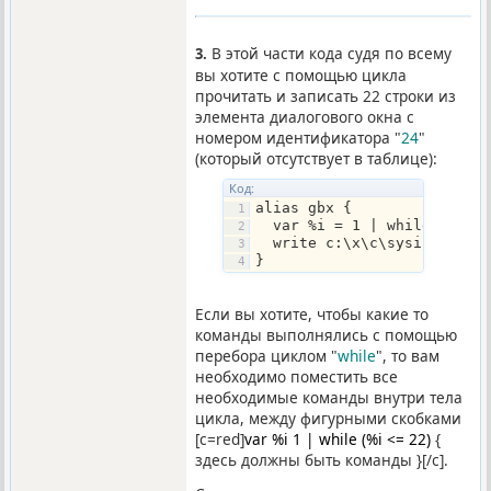
В этой части кода судя по всему
3.
вы хотите с помощью цикла
прочитать и записать 22 строки из
элемента диалогового окна с
номером идентификатора "
24
"
(который отсутствует в таблице):
Код:
alias gbx {
  var %i = 1 | while (%i <
  write c:\x\c\sysinfo $+ 
}
Если вы хотите, чтобы какие то
команды выполнялись с помощью
перебора циклом "
while
", то вам
необходимо поместить все
необходимые команды внутри тела
цикла, между фигурными скобками
[c=red]
var %i 1 | while (%i <= 22)
{
здесь должны быть команды }[/c].