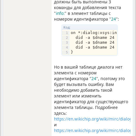
должны быть выполнены 3
команды для добавления текста
"
info:
" в элемент таблицы с
номером идентификатора "
24
":
Код:
on *:dialog:xsys:init:*:{
  did -a $dname 24 info:
  did -a $dname 24 info:
  did -a $dname 24 info:
}
Но в вашей таблице диалога нет
элемента с номером
идентификатора "
24
", поэтому это
будет вызывать ошибку. Вам
необходимо добавить такой
элемент или изменить
идентификатор для существующего
элемента таблицы. Подробнее
здесь:
https://en.wikichip.org/wiki/mirc/dialogs
и
https://en.wikichip.org/wiki/mirc/dialog