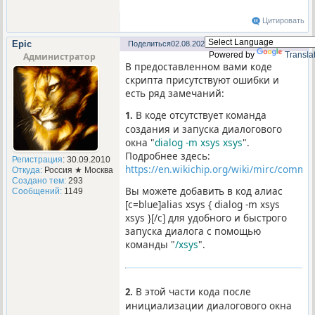
Цитировать
Epic
Поделиться
02.08.2024 17:20
2
Powered by
Transla
Администратор
В предоставленном вами коде
скрипта присутствуют ошибки и
есть ряд замечаний:
В коде отсутствует команда
1.
создания и запуска диалогового
окна "
dialog -m xsys xsys
".
Подробнее здесь:
Регистрация
: 30.09.2010
https://en.wikichip.org/wiki/mirc/comma
Откуда:
Россия ★ Москва
Создано тем:
293
Вы можете добавить в код алиас
Сообщений:
1149
[c=blue]alias xsys { dialog -m xsys
xsys }[/c] для удобного и быстрого
запуска диалога с помощью
команды "
/xsys
".
В этой части кода после
2.
инициализации диалогового окна