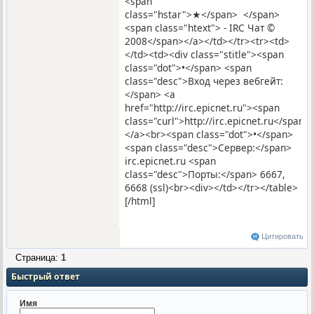
<span
class="hstar">★</span> </span>
<span class="htext"> - IRC Чат ©
2008</span></a></td></tr><tr><td>
</td><td><div class="stitle"><span
class="dot">•</span> <span
class="desc">Вход через вебгейт:
</span> <a
href="http://irc.epicnet.ru"><span
class="curl">http://irc.epicnet.ru</span>
</a><br><span class="dot">•</span>
<span class="desc">Сервер:</span>
irc.epicnet.ru <span
class="desc">Порты:</span> 6667,
6668 (ssl)<br><div></td></tr></table>
[/html]
Цитировать
Страница:
1
Быстрый ответ
Имя