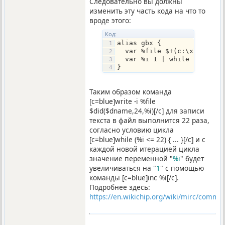
Следовательно вы должны
изменить эту часть кода на что то
вроде этого:
Код:
alias gbx {
  var %file $+(c:\x\c\sysi
  var %i 1 | while (%i <= 
}
Таким образом команда
[c=blue]write -i %file
$did($dname,24,%i)[/c] для записи
текста в файл выполнится 22 раза,
согласно условию цикла
[c=blue]while (%i <= 22) { ... }[/c] и с
каждой новой итерацией цикла
значение переменной "
%i
" будет
увеличиваться на "
1
" с помощью
команды [c=blue]inc %i[/c].
Подробнее здесь:
https://en.wikichip.org/wiki/mirc/comma