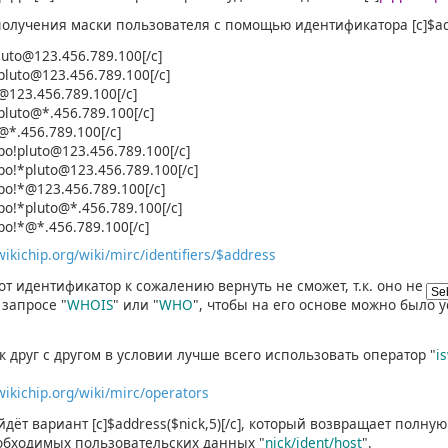
олучения маски пользователя с помощью идентификатора [c]$addr
!pluto@123.456.789.100[/c]
!*pluto@123.456.789.100[/c]
!*@123.456.789.100[/c]
!*pluto@*.456.789.100[/c]
!*@*.456.789.100[/c]
ippo!pluto@123.456.789.100[/c]
ippo!*pluto@123.456.789.100[/c]
ippo!*@123.456.789.100[/c]
ippo!*pluto@*.456.789.100[/c]
ippo!*@*.456.789.100[/c]
wikichip.org/wiki/mirc/identifiers/$address
от идентификатор к сожалению вернуть не сможет, т.к. оно не я
 запросе "
WHOIS
" или "
WHO
", чтобы на его основе можно было 
 друг с другом в условии лучше всего использовать оператор "
i
.wikichip.org/wiki/mirc/operators
дёт вариант [c]$address($nick,5)[/c], который возвращает полну
обходимых пользовательских данных "
nick/ident/host
".