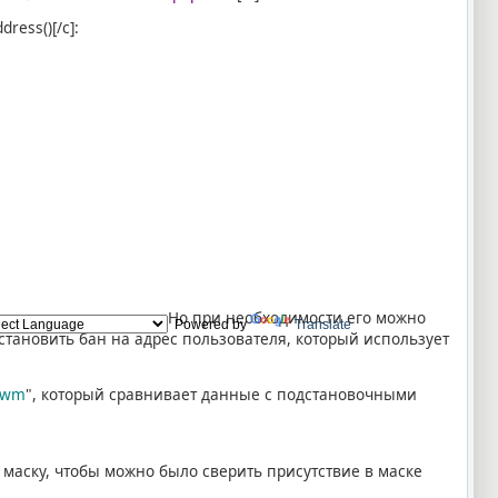
ess()[/c]:
вляется частью адреса. Но при необходимости его можно
Powered by
Translate
установить бан на адрес пользователя, который использует
swm
", который сравнивает данные с подстановочными
ю маску, чтобы можно было сверить присутствие в маске