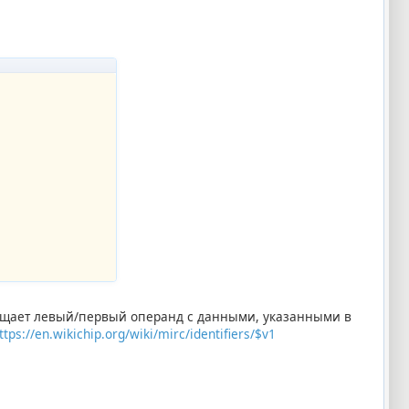
вращает левый/первый операнд с данными, указанными в
ttps://en.wikichip.org/wiki/mirc/identifiers/$v1