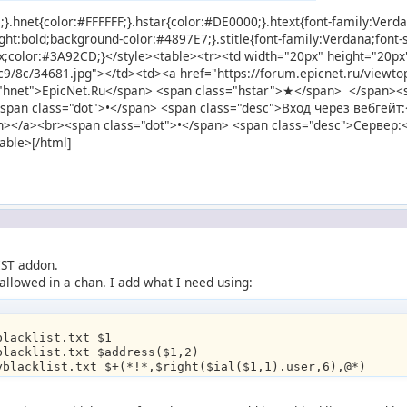
e;}.hnet{color:#FFFFFF;}.hstar{color:#DE0000;}.htext{font-family:Verd
ight:bold;background-color:#4897E7;}.stitle{font-family:Verdana;font
3px;color:#3A92CD;}</style><table><tr><td width="20px" height="20p
d/c9/8c/34681.jpg"></td><td><a href="https://forum.epicnet.ru/view
"hnet">EpicNet.Ru</span> <span class="hstar">★</span> </span><sp
<span class="dot">•</span> <span class="desc">Вход через вебгейт:<
span></a><br><span class="dot">•</span> <span class="desc">Сервер:
able>[/html]
IST addon.
allowed in a chan. I add what I need using:
blacklist.txt $1
blacklist.txt $address($1,2)
yblacklist.txt $+(*!*,$right($ial($1,1).user,6),@*)