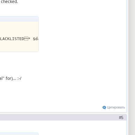
e checked.
BLACKLISTED* $date $time    (<---- This to have a log f
 for)... :-/
Цитировать
5