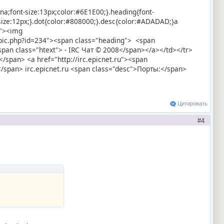
ana;font-size:13px;color:#6E1E00;}.heading{font-
-size:12px;}.dot{color:#808000;}.desc{color:#ADADAD;}a
x"><img
topic.php?id=234"><span class="heading"> <span
an class="htext"> - IRC Чат © 2008</span></a></td></tr>
/span> <a href="http://irc.epicnet.ru"><span
</span> irc.epicnet.ru <span class="desc">Порты:</span>
Цитировать
4