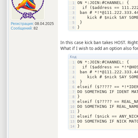
ON *:JOIN:#CHANNEL: {
  if ($address == 111.22
 ban # *!*@111.222.333.4
    kick # $nick SAY SOM
 }
Регистрация
: 08.04.2025
}
Сообщений:
82
In this case kick ban takes HOST. Right
What if I wish to add an option also 
Код:
ON *:JOIN:#CHANNEL: {
  if ($address == *!*@HO
 ban # *!*@111.222.333.4
    kick # $nick SAY SOM
 }
elseif ($????? == *!*IDE
DO SOMETHING IF IDENT MA
}
elseif ($????? == REAL_N
DO SOMETHING IF REAL_NAM
}
elseif ($nick == ANY_NIC
DO SOMETHING IF NICK MAT
}