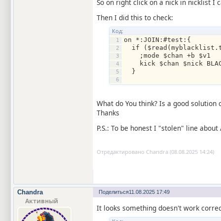
So on right click on a nick in nicklist
Then I did this to check:
Код:
on *:JOIN:#test:{ 
  if ($read(myblacklist.
    ;mode $chan +b $v1 
    kick $chan $nick BLA
  } 
What do You think? Is a good solution
Thanks
P.S.: To be honest I "stolen" line about
Отредактировано Chandra (08.08.2025 14:24)
Chandra
Поделиться
11.08.2025 17:49
Активный
It looks something doesn't work corre