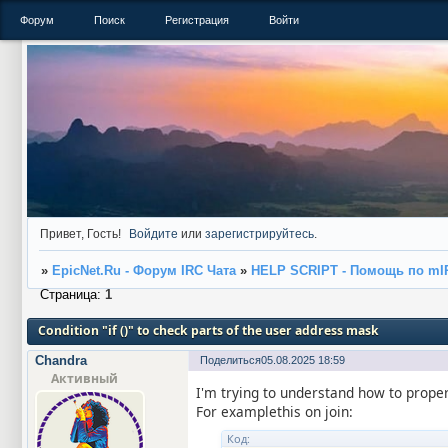
Форум
Поиск
Регистрация
Войти
Привет, Гость!
Войдите
или
зарегистрируйтесь
.
»
EpicNet.Ru - Форум IRC Чата
»
HELP SCRIPT - Помощь по mI
Страница:
1
Condition "if ()" to check parts of the user address mask
Chandra
Поделиться
05.08.2025 18:59
Активный
I'm trying to understand how to prop
For examplethis on join:
Код: