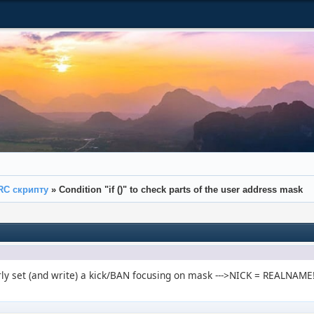
RC скрипту
»
Condition "if ()" to check parts of the user address mask
erly set (and write) a kick/BAN focusing on mask --->NICK = REALN