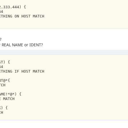
2.333.444) {
44
ETHING ON HOST MATCH
?
for REAL NAME or IDENT?
ST) {
44
ETHING IF HOST MATCH
NT@*{
TCH
AME!*@*) {
E MATCH
K) {
CH