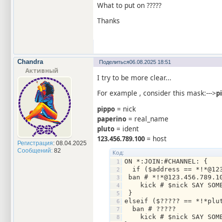
What to put on ?????
Thanks
Chandra
Поделиться
06.08.2025 18:51
Активный
I try to be more clear...
For example , consider this mask:--->
p
= nick
pippo
= real_name
paperino
= ident
pluto
= host
123.456.789.100
Регистрация
: 08.04.2025
Сообщений:
82
Код:
ON *:JOIN:#CHANNEL: {
  if ($address == *!*@12
 ban # *!*@123.456.789.1
    kick # $nick SAY SOM
 }
elseif ($????? == *!*plu
  ban # ?????
    kick # $nick SAY SOM