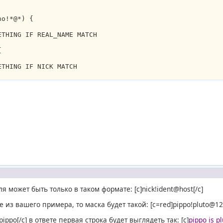
no!*@*) {
ETHING IF REAL_NAME MATCH
{
ETHING IF NICK MATCH
 может быть только в таком формате: [c]nick!ident@host[/c]
из вашего примера, то маска будет такой: [c=red]pippo!pluto@123
ppo[/c] в ответе первая строка будет выглядеть так: [c]
pippo is 