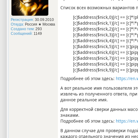
Список всех возможных вариантов п
[c]$address($nick,0)[/c] == [c]*
Регистрация
: 30.09.2010
[c]$address($nick,1)[/c] == [c]*
Откуда:
Россия ★ Москва
[c]$address($nick,2)[/c] == [c]*
Создано тем:
293
Сообщений:
1149
[c]$address($nick,3)[/c] == [c]*
[c]$address($nick,4)[/c] == [c]*
[c]$address($nick,5)[/c] == [c]p
[c]$address($nick,6)[/c] == [c]p
[c]$address($nick,7)[/c] == [c]p
[c]$address($nick,8)[/c] == [c]p
[c]$address($nick,9)[/c] == [c]p
Подробнее об этом здесь:
https://en.
А вот реальное имя пользователя эт
извлечь из полученного ответа, при
данное реальное имя.
Для корректной сверки данных масок
знаками.
Подробнее об этом здесь:
https://en
В данном случае для проверки подой
каждого отдельного значения из не