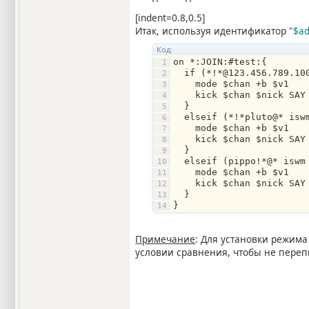
[indent=0.8,0.5]
Итак, используя идентификатор "
$ad
Код:
on *:JOIN:#test:{
  if (*!*@123.456.789.10
    mode $chan +b $v1
    kick $chan $nick SAY
  }
  elseif (*!*pluto@* isw
    mode $chan +b $v1
    kick $chan $nick SAY
  }
  elseif (pippo!*@* iswm
    mode $chan +b $v1
    kick $chan $nick SAY
  }
}
Примечание
: Для установки режима
условии сравнения, чтобы не переп