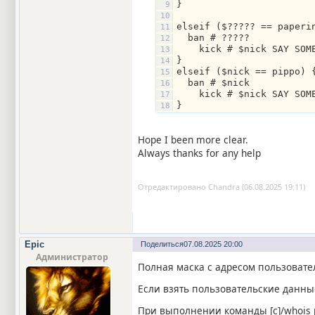
}
elseif ($????? == paperi
  ban # ?????
    kick # $nick SAY SOM
}
elseif ($nick == pippo) 
  ban # $nick
    kick # $nick SAY SOM
}
Hope I been more clear.
Always thanks for any help
Отредактировано Chandra (06.08.2025 19:11)
Epic
Поделиться
07.08.2025 20:00
Администратор
Полная маска с адресом пользователя
Если взять пользовательские данные 
При выполнении команды [c]/whois pi