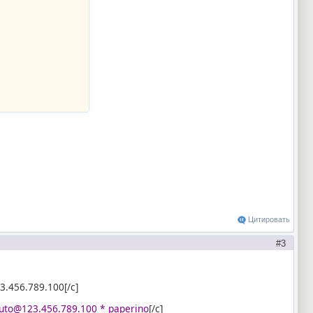
Цитировать
3
.456.789.100[/c]
pluto@123.456.789.100 * paperino
[/c]