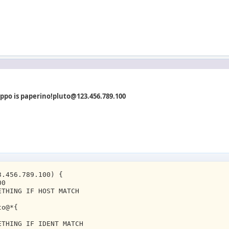
ippo is paperino!pluto@123.456.789.100
3.456.789.100) {
00
ETHING IF HOST MATCH
to@*{
ETHING IF IDENT MATCH