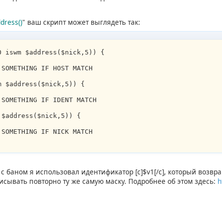
dress()
" ваш скрипт может выглядеть так:
0 iswm $address($nick,5)) {
 SOMETHING IF HOST MATCH
m $address($nick,5)) {
 SOMETHING IF IDENT MATCH
 $address($nick,5)) {
 SOMETHING IF NICK MATCH
 с баном я использовал идентификатор [c]$v1[/c], который воз
исывать повторно ту же самую маску. Подробнее об этом здесь:
h