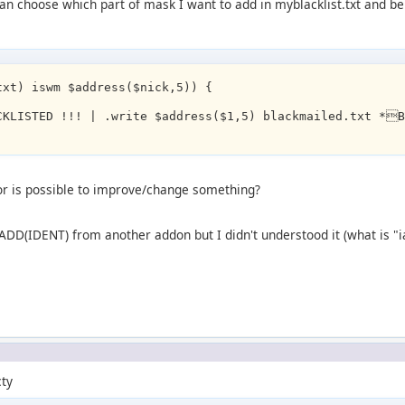
 I can choose which part of mask I want to add in myblacklist.txt and b
txt) iswm $address($nick,5)) { 
CKLISTED !!! | .write $address($1,5) blackmailed.txt *
 or is possible to improve/change something?
 ADD(IDENT) from another addon but I didn't understood it (what is "ial"
cty