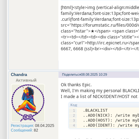
[html]<style>img {vertical-align:middl
family:Verdana;font-size:13px;font-we
.curl{font-family:Verdana;font-size:1
src="https://forumstatic.ru/files/000
class="hstar">★</span> <span class=
<tr><td></td><td><div class="stitle">
class="curl">http://irc.epicnet.ru</
6667, 6668 (ssl)<br><div></td></tr></t
Chandra
Поделиться
08.08.2025 10:29
Активный
Ok thanks Epic.
Well, I'm making my personal BLACKL
I made a list of NICK/IDENT/HOST not 
Код:
  .BLACKLIST
  ..ADD(NICK): /write my
  ..ADD(HOST): /write my
  ..ADD(IDENT): /write m
Регистрация
: 08.04.2025
Сообщений:
82