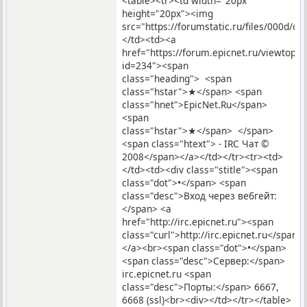
<table><tr><td width="20px"
height="20px"><img
src="https://forumstatic.ru/files/000d/c9
</td><td><a
href="https://forum.epicnet.ru/viewtopic
id=234"><span
class="heading"> <span
class="hstar">★</span> <span
class="hnet">EpicNet.Ru</span>
<span
class="hstar">★</span> </span>
<span class="htext"> - IRC Чат ©
2008</span></a></td></tr><tr><td>
</td><td><div class="stitle"><span
class="dot">•</span> <span
class="desc">Вход через вебгейт:
</span> <a
href="http://irc.epicnet.ru"><span
class="curl">http://irc.epicnet.ru</span>
</a><br><span class="dot">•</span>
<span class="desc">Сервер:</span>
irc.epicnet.ru <span
class="desc">Порты:</span> 6667,
6668 (ssl)<br><div></td></tr></table>