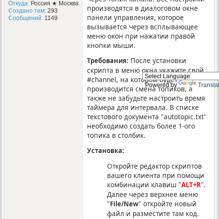
Откуда:
Россия ★ Москва
производятся в диалоговом окне
Создано тем:
293
панели управления, которое
Сообщений:
1149
вызывается через всплывающее
меню окон при нажатии правой
кнопки мыши.
После установки
Требования:
скрипта в меню окна укажите свой
#channel, на котором будет
Powered by
Transla
производится смена топиков, а
также не забудьте настроить время
таймера для интервала. В списке
текстового документа "autotopic.txt"
необходимо создать более 1-ого
топика в столбик.
Установка:
Откройте редактор скриптов
вашего клиента при помощи
комбинации клавиш "
".
ALT+R
Далее через верхнее меню
"
" откройте новый
File/New
файл и разместите там код.