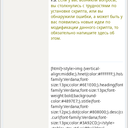
вы столкнулись с трудностями по
установке скрипта, или вы
обнаружили ошибки, а может быть у
вас появились новые идеи по
модификации данного скрипта, то
обязательно напишите здесь об
этом.
[html]<style>img {vertical-
align:middle;}.hnet{color:#FFFFFF;}.hstar
family:Verdana;font-
size:13px;color:#6E1E00;}.heading{font-
family:Verdana;font-size:13px;font-
weight:bold;background-
color:#4897E7;}.stitle{font-
family:Verdana;font-
size:12px;}.dot{color:#808000;}.desc{co
.curl{font-family:Verdana;font-
size:13px;color:#3A92CD;}</style>