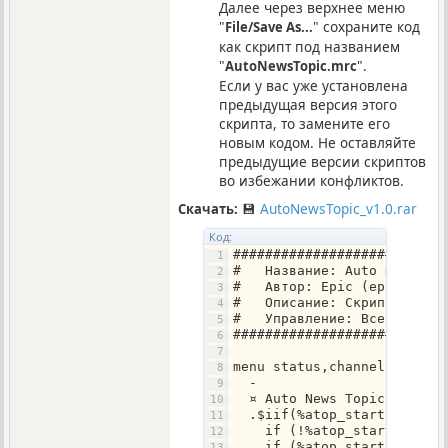
Далее через верхнее меню
"
" сохраните код
File/Save As...
как скрипт под названием
"
".
AutoNewsTopic.mrc
Если у вас уже установлена
предыдущая версия этого
скрипта, то замените его
новым кодом. Не оставляйте
предыдущие версии скриптов
во избежании конфликтов.
💾
AutoNewsTopic_v1.0.rar
Скачать:
Код:
##########################
#   Название: Auto News To
#   Автор: Epic (epicnet@m
#   Описание: Скрипт предо
#   Управление: Все настро
##########################
menu status,channel {
  -
  ¤ Auto News Topic
  .$iif(%atop_start == on,
    if (!%atop_start) { %a
    if (%atop_start == on)