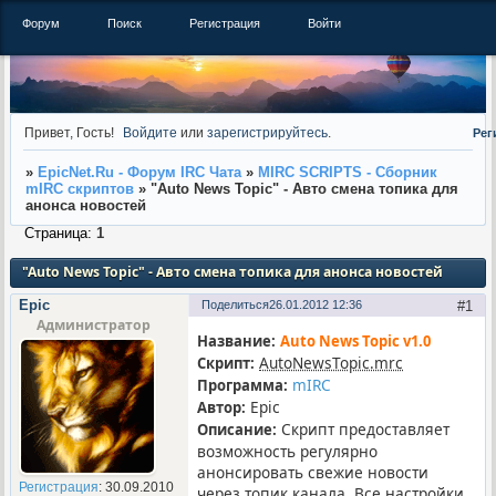
Форум
Поиск
Регистрация
Войти
Привет, Гость!
Войдите
или
зарегистрируйтесь
.
Рег
»
EpicNet.Ru - Форум IRC Чата
»
MIRC SCRIPTS - Сборник
mIRC скриптов
»
"Auto News Topic" - Авто смена топика для
анонса новостей
Страница:
1
"Auto News Topic" - Авто смена топика для анонса новостей
Epic
Поделиться
26.01.2012 12:36
1
Администратор
Название:
Auto News Topic v1.0
AutoNewsTopic.mrc
Скрипт:
mIRC
Программа:
Epic
Автор:
Скрипт предоставляет
Описание:
возможность регулярно
анонсировать свежие новости
Регистрация
: 30.09.2010
через топик канала. Все настройки