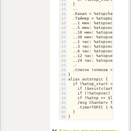
  }
  .-
  .Канал = %atopchan: %ato
  .Таймер = %atopmin
  ..1 мин: %atopsec = 60 |
  ..5 мин: %atopsec = 300 
  ..10 мин: %atopsec = 600
  ..30 мин: %atopsec = 180
  ..1 час: %atopsec = 3600
  ..3 час: %atopsec = 1080
  ..6 час: %atopsec = 2160
  ..12 час: %atopsec = 432
  ..24 час: %atopsec = 864
  .-
  .Список топиков = $lines
}
alias autotopic {
  if (%atop_start == on &&
    if ($exists(autotopic.
    if (!%atopsec) { %atop
    if (%atop >= $lines(au
    /msg ChanServ TOPIC %a
    .timerTOPIC 1 %atopsec
  }
}
Если у вас возникли вопросы,
P.S.