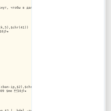
кнут, чтобы в дальнейшем выполнить авто Кик на нике нару
ck,5),$chr(41))
0彡★
(cban-ip,$2),$chr(41))
09 $me 10彡★
an $2 | .hdel -sw cban-ip $2 | halt }