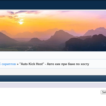
C скриптов
»
"Auto Kick Host" - Авто кик при бане по хосту