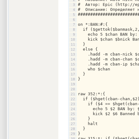
#  Автор: Epic (http://e
#  Описание: Определяет 
########################
on *:BAN:#:{
  if ($gettok($banmask,2
    echo 5 $chan BAN by:
    kick $chan $bnick Ba
  }
  else {
    .hadd -m cban-nick $
    .hadd -m cban-chan $
    .hadd -m cban-ip $ch
    who $chan
  }
}
raw 352:*:{
  if ($hget(cban-chan,$2
    if ($4 == $hget(cban
      echo 5 $2 BAN by: 
      kick $2 $6 Banned 
    }
    halt
  }
}
raw 315:*: if ($hget(cba