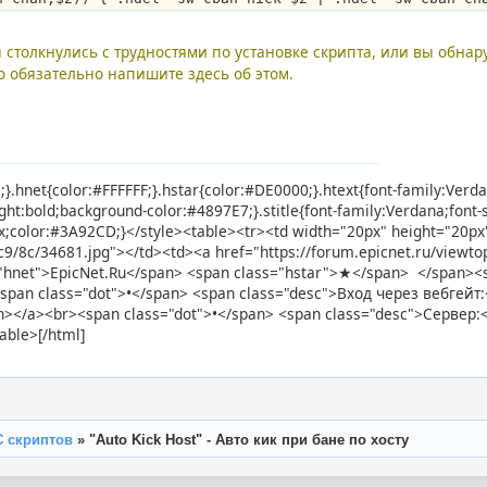
 столкнулись с трудностями по установке скрипта, или вы обна
о обязательно напишите здесь об этом.
e;}.hnet{color:#FFFFFF;}.hstar{color:#DE0000;}.htext{font-family:Verd
ight:bold;background-color:#4897E7;}.stitle{font-family:Verdana;font
3px;color:#3A92CD;}</style><table><tr><td width="20px" height="20p
d/c9/8c/34681.jpg"></td><td><a href="https://forum.epicnet.ru/view
"hnet">EpicNet.Ru</span> <span class="hstar">★</span> </span><sp
<span class="dot">•</span> <span class="desc">Вход через вебгейт:<
span></a><br><span class="dot">•</span> <span class="desc">Сервер:
able>[/html]
C скриптов
»
"Auto Kick Host" - Авто кик при бане по хосту