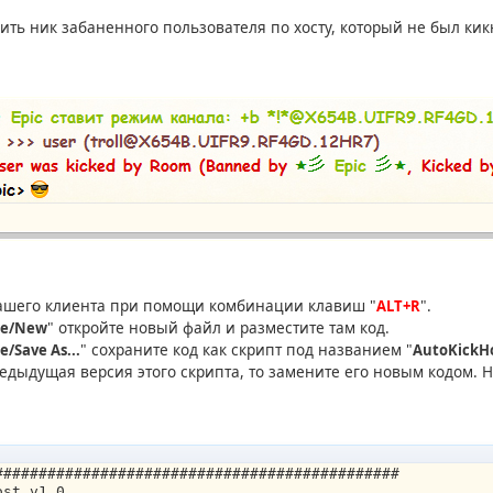
ть ник забаненного пользователя по хосту, который не был кик
вашего клиента при помощи комбинации клавиш "
".
ALT+R
" откройте новый файл и разместите там код.
le/New
" сохраните код как скрипт под названием "
le/Save As...
AutoKickH
редыдущая версия этого скрипта, то замените его новым кодом.
##############################################
ost v1.0