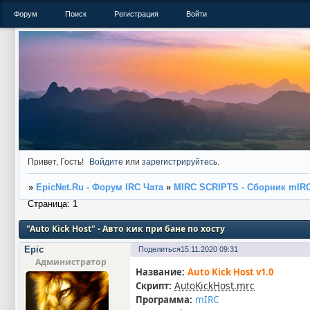
Форум
Поиск
Регистрация
Войти
Привет, Гость!
Войдите
или
зарегистрируйтесь
.
»
EpicNet.Ru - Форум IRC Чата
»
MIRC SCRIPTS - Сборник mIR
Страница:
1
"Auto Kick Host" - Авто кик при бане по хосту
Epic
Поделиться
15.11.2020 09:31
Администратор
Название:
Auto Kick Host v1.0
AutoKickHost.mrc
Скрипт:
mIRC
Программа: