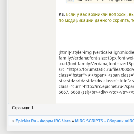
Если у вас возникли вопросы, вы
P.S.
по модификации данного скрипта, т
[html]<style>img {vertical-align:middl
family:Verdana;font-size:13px;font-we
.curl{font-family:Verdana;font-size:1
src="https://forumstatic.ru/files/000
class="hstar">★</span> <span class=
<tr><td></td><td><div class="stitle">
class="curl">http://irc.epicnet.ru</
6667, 6668 (ssl)<br><div></td></tr></t
Страница:
1
»
EpicNet.Ru - Форум IRC Чата
»
MIRC SCRIPTS - Сборник mIR