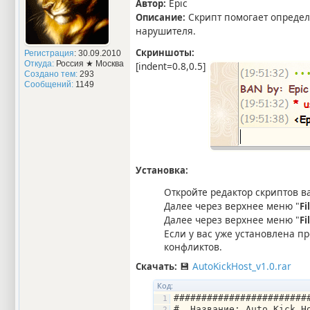
Epic
Автор:
Скрипт помогает определи
Описание:
нарушителя.
Скриншоты:
Регистрация
: 30.09.2010
Откуда:
Россия ★ Москва
[indent=0.8,0.5]
Создано тем:
293
Сообщений:
1149
Установка:
Откройте редактор скриптов 
Далее через верхнее меню "
Fi
Далее через верхнее меню "
Fi
Если у вас уже установлена п
конфликтов.
💾
AutoKickHost_v1.0.rar
Скачать:
Код:
########################
#  Название: Auto Kick H