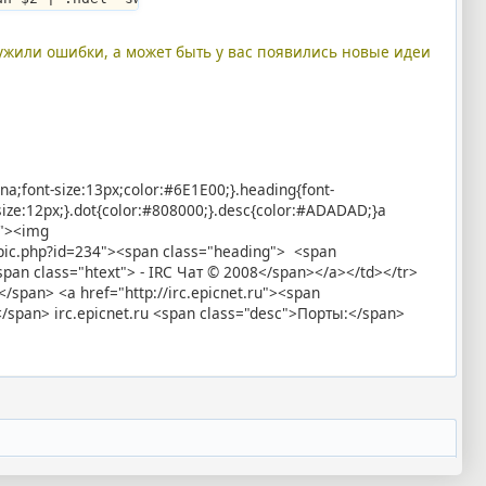
ружили ошибки, а может быть у вас появились новые идеи
ana;font-size:13px;color:#6E1E00;}.heading{font-
-size:12px;}.dot{color:#808000;}.desc{color:#ADADAD;}a
x"><img
topic.php?id=234"><span class="heading"> <span
an class="htext"> - IRC Чат © 2008</span></a></td></tr>
/span> <a href="http://irc.epicnet.ru"><span
</span> irc.epicnet.ru <span class="desc">Порты:</span>