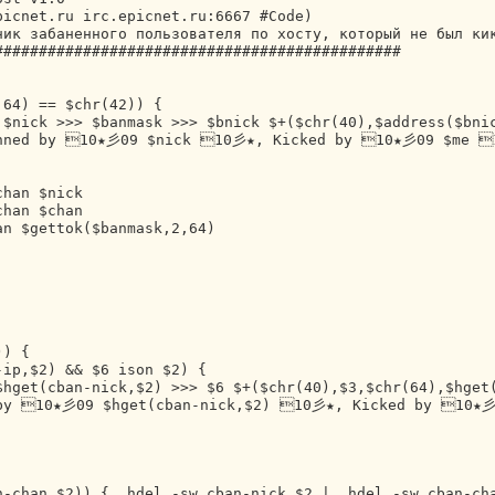
picnet.ru irc.epicnet.ru:6667 #Code)
ник забаненного пользователя по хосту, который не был ки
##############################################
,64) == $chr(42)) {
 $nick >>> $banmask >>> $bnick $+($chr(40),$address($bni
nned by 10★彡09 $nick 10彡★, Kicked by 10★彡09 $me 1
chan $nick
chan $chan
an $gettok($banmask,2,64)
)) {
-ip,$2) && $6 ison $2) {
$hget(cban-nick,$2) >>> $6 $+($chr(40),$3,$chr(64),$hget
by 10★彡09 $hget(cban-nick,$2) 10彡★, Kicked by 10★彡
n-chan,$2)) { .hdel -sw cban-nick $2 | .hdel -sw cban-ch