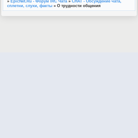
»
EpicNet.Ru - Форум IRC Чата
»
CHAT - Обсуждение чата,
сплетни, слухи, факты
»
О трудности общения