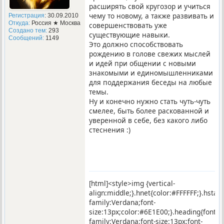
расширять свой кругозор и учиться
чему то новому, а также развивать и
Регистрация
: 30.09.2010
Откуда:
Россия ★ Москва
совершенствовать уже
Создано тем:
293
существующие навыки.
Сообщений:
1149
Это должно способствовать
рождению в голове свежих мыслей
и идей при общении с новыми
знакомыми и единомышленниками
для поддержания беседы на любые
темы.
Ну и конечно нужно стать чуть-чуть
смелее, быть более раскованной и
уверенной в себе, без какого либо
стеснения :)
[html]<style>img {vertical-
align:middle;}.hnet{color:#FFFFFF;}.hstar
family:Verdana;font-
size:13px;color:#6E1E00;}.heading{font-
family:Verdana;font-size:13px;font-