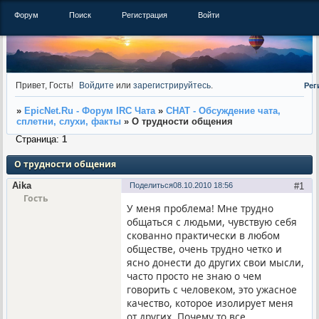
Форум
Поиск
Регистрация
Войти
Привет, Гость!
Войдите
или
зарегистрируйтесь
.
Рег
»
EpicNet.Ru - Форум IRC Чата
»
CHAT - Обсуждение чата,
сплетни, слухи, факты
»
О трудности общения
Страница:
1
О трудности общения
Aika
Поделиться
08.10.2010 18:56
1
Гость
У меня проблема! Мне трудно
общаться с людьми, чувствую себя
скованно практически в любом
обществе, очень трудно четко и
ясно донести до других свои мысли,
часто просто не знаю о чем
говорить с человеком, это ужасное
качество, которое изолирует меня
от других. Почему то все