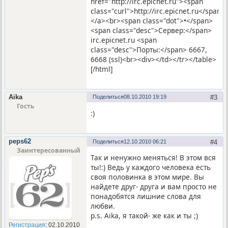
href="http://irc.epicnet.ru"><span
class="curl">http://irc.epicnet.ru</span>
</a><br><span class="dot">•</span>
<span class="desc">Сервер:</span>
irc.epicnet.ru <span
class="desc">Порты:</span> 6667,
6668 (ssl)<br><div></td></tr></table>
[/html]
Aika
Поделиться
08.10.2010 19:19
3
Гость
:)
peps62
Поделиться
12.10.2010 06:21
4
Заинтересованный
Так и ненужно меняться! В этом вся
ты!:) Ведь у каждого человека есть
своя половинка в этом мире. Вы
найдете друг- друга и вам просто не
понадобятся лишние слова для
любви.
p.s. Aika, я такой- же как и ты ;)
Регистрация
: 02.10.2010