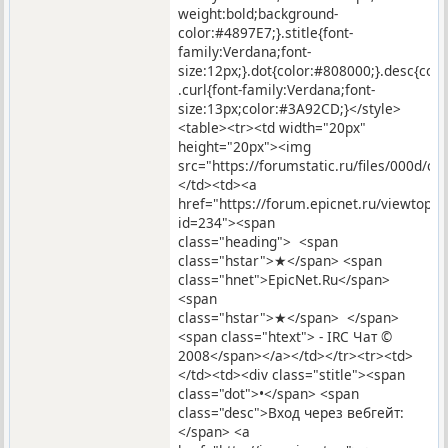
weight:bold;background-
color:#4897E7;}.stitle{font-
family:Verdana;font-
size:12px;}.dot{color:#808000;}.desc{co
.curl{font-family:Verdana;font-
size:13px;color:#3A92CD;}</style>
<table><tr><td width="20px"
height="20px"><img
src="https://forumstatic.ru/files/000d/c9
</td><td><a
href="https://forum.epicnet.ru/viewtopic
id=234"><span
class="heading"> <span
class="hstar">★</span> <span
class="hnet">EpicNet.Ru</span>
<span
class="hstar">★</span> </span>
<span class="htext"> - IRC Чат ©
2008</span></a></td></tr><tr><td>
</td><td><div class="stitle"><span
class="dot">•</span> <span
class="desc">Вход через вебгейт:
</span> <a