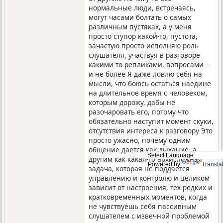
нормальные люди, встречаясь,
могут часами болтать о самых
различным пустяках, а у меня
просто ступор какой-то, пустота,
зачастую просто исполняю роль
слушателя, участвуя в разговоре
какими-то репликами, вопросами –
и не более Я даже ловлю себя на
мысли, что боюсь остаться наедине
на длительное время с человеком,
которым дорожу, дабы не
разочаровать его, потому что
обязательно наступит момент скуки,
отсутствия интереса к разговору Это
просто ужасно, почему одним
общение дается как дыхание, а
другим как какая-то архисложная
Powered by
Transla
задача, которая не поддается
управлению и контролю и целиком
зависит от настроения, тех редких и
кратковременных моментов, когда
не чувствуешь себя пассивным
слушателем с извечной проблемой