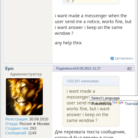
}
i want made a messenger when the
user send me a notice, works fine, but
i want answer i keep on the same
window ?
any help thnx
Цитировать
Epic
Поделиться
19.09.2021 21:27
2
Администратор
1233,351 написал(а):
i want made a
messenger when the
user send me a notice,
Powered by
Transla
works fine, but i want
answer i keep on the
Регистрация
: 30.09.2010
same window ?
Откуда:
Россия ★ Москва
Создано тем:
293
Для перехвата текста сообщения,
Сообщений:
1149
который был введён в поле