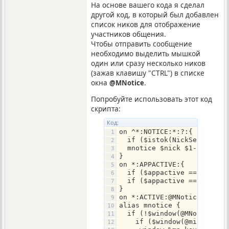
На основе вашего кода я сделал
другой код, в который был добавлен
список ников для отображение
участников общения.
Чтобы отправить сообщение
необходимо выделить мышкой
один или сразу несколько ников
(зажав клавишу "CTRL") в списке
окна
.
@MNotice
Попробуйте использовать этот код
скрипта:
Код:
on ^*:NOTICE:*:?:{ 
  if ($istok(NickServ Chan
  mnotice $nick $1- | halt
}
on *:APPACTIVE:{
  if ($appactive == $false
  if ($appactive == $true 
}
on *:ACTIVE:@MNotice: .fla
alias mnotice {
  if (!$window(@MNotice)) 
    if ($window(@mirc).sta