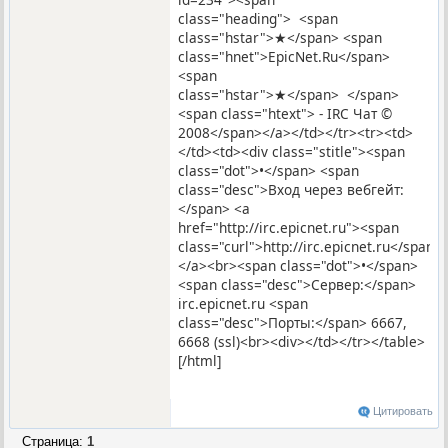
class="heading"> <span
class="hstar">★</span> <span
class="hnet">EpicNet.Ru</span>
<span
class="hstar">★</span> </span>
<span class="htext"> - IRC Чат ©
2008</span></a></td></tr><tr><td>
</td><td><div class="stitle"><span
class="dot">•</span> <span
class="desc">Вход через вебгейт:
</span> <a
href="http://irc.epicnet.ru"><span
class="curl">http://irc.epicnet.ru</span>
</a><br><span class="dot">•</span>
<span class="desc">Сервер:</span>
irc.epicnet.ru <span
class="desc">Порты:</span> 6667,
6668 (ssl)<br><div></td></tr></table>
[/html]
Цитировать
Страница:
1