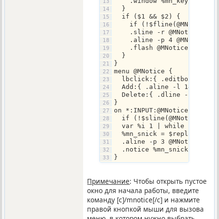
    .window %mn_key @MNoti
  }
  if ($1 && $2) {
    if (!$fline(@MNotice,$
    .sline -r @MNotice | .
    .aline -p 4 @MNotice 
    .flash @MNotice | .win
  }
}
menu @MNotice {
  lbclick:{ .editbox -f @M
  Add:{ .aline -l 14 @MNot
  Delete:{ .dline -l @MNot
}
on *:INPUT:@MNotice:{
  if (!$sline(@MNotice,0))
  var %i 1 | while (%i <= 
  %mn_snick = $replace(%mn
  .aline -p 3 @MNotice $+
  .notice %mn_snick $remov
}
Примечание
: Чтобы открыть пустое
окно для начала работы, введите
команду [c]/mnotice[/c] и нажмите
правой кнопкой мыши для вызова
меню, в котором нужно выбрать