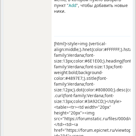
пункт "
Add
", чтобы добавить новые
ники.
[html]<style>img {vertical-
align:middle;}.hnet{color:#FFFFFF;}.hstar
family:Verdana;font-
size:13px;color:#6E1E00;}.heading{font-
family:Verdana;font-size:13px;font-
weight:bold;background-
color:#4897E7;}.stitle{font-
family:Verdana;font-
size:12px;}.dot{color:#808000;}.desc{co
.curl{font-family:Verdana;font-
size:13px;color:#3A92CD;}</style>
<table><tr><td width="20px"
height="20px"><img
src="https://forumstatic.ru/files/000d/c9
</td><td><a
href="https://forum.epicnet.ru/viewtopic
id=234"><span