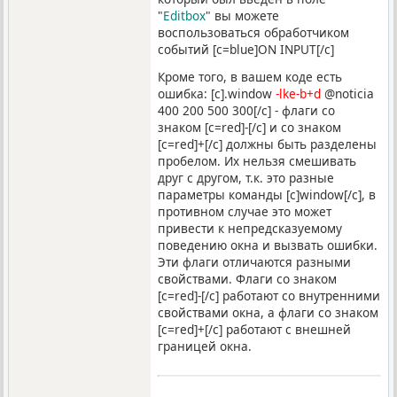
"
Editbox
" вы можете
воспользоваться обработчиком
событий [c=blue]ON INPUT[/c]
Кроме того, в вашем коде есть
ошибка: [c].window
-lke-b+d
@noticia
400 200 500 300[/c] - флаги со
знаком [c=red]-[/c] и со знаком
[c=red]+[/c] должны быть разделены
пробелом. Их нельзя смешивать
друг с другом, т.к. это разные
параметры команды [c]window[/c], в
противном случае это может
привести к непредсказуемому
поведению окна и вызвать ошибки.
Эти флаги отличаются разными
свойствами. Флаги со знаком
[c=red]-[/c] работают со внутренними
свойствами окна, а флаги со знаком
[c=red]+[/c] работают с внешней
границей окна.