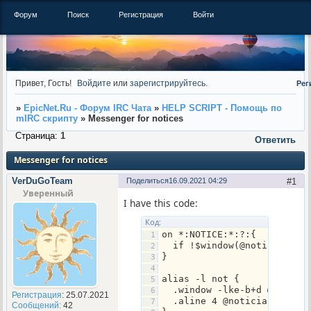
Форум
Поиск
Регистрация
Войти
Привет, Гость!
Войдите
или
зарегистрируйтесь
.
Рег
»
EpicNet.Ru - Форум IRC Чата
»
HELP SCRIPT - Помощь по
mIRC скрипту
»
Messenger for notices
Страница:
1
Ответить
Messenger for notices
VerDuGoTeam
Поделиться
16.09.2021 04:29
1
Уверенный
I have this code:
Код:
on *:NOTICE:*:?:{
  if !$window(@noticia) { 
}
alias -l not {
  .window -lke-b+d @notici
Регистрация
: 25.07.2021
  .aline 4 @noticia $date 
Сообщений:
42