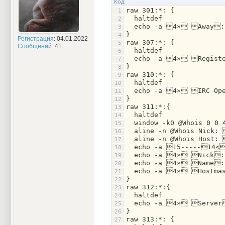
Код:
raw 301:*: {
  haltdef
  echo -a 4» Away:
}
Регистрация
: 04.01.2022
raw 307:*: {
Сообщений:
41
  haltdef
  echo -a 4» Registe
}
raw 310:*: {
  haltdef
  echo -a 4» IRC Ope
}
raw 311:*:{
  haltdef
  window -k0 @Whois 0 0 
  aline -n @Whois Nick:
  aline -n @Whois Host: 
  echo -a 15-----14<
  echo -a 4» Nick:
  echo -a 4» Name:
  echo -a 4» Hostma
}
raw 312:*:{
  haltdef
  echo -a 4» Server
}
raw 313:*: {