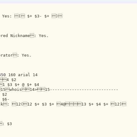
 Yes: ( $+ $3- $+ ) 
red Nickname: Yes.
rator: Yes.
450 160 arial 14
 4 $2
1 $3 $+ @ $+ $4
15whois14>15----------------------------
 $2
 $6-
sk: 12(12 $+ $3 $+ 4@13 $+ $4 $+ 12)
: $3 