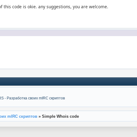
ick = $1 | %wc = $comchan(%nick,0) | while (%wc > 0) { v
of this code is okie. any suggestions, you are welcome.
 Whois·
: $3- 4Total: $+  $chr(32) $+ $totalchan($2,0) $+  $
: $3
tmask: $3
: $4
5/whowas14>15---------------------------
 - Разработка своих mIRC скриптов
me " $+ $2 $+ " is 4NOT 1online!
оих mIRC скриптов
»
Simple Whois code
me " $+ $2 $+ " has 4NOT 1been online recently.