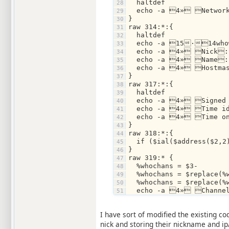
  haltdef
  echo -a 4» Network
}
raw 314:*:{
  haltdef
  echo -a 15·14wh
  echo -a 4» Nick:
  echo -a 4» Name:
  echo -a 4» Hostma
}
raw 317:*:{
  haltdef
  echo -a 4» Signed 
  echo -a 4» Time id
  echo -a 4» Time on
}
raw 318:*:{ 
  if ($ial($address($2,
}
raw 319:* {
  %whochans = $3-
  %whochans = $replace(
  %whochans = $replace(
  echo -a 4» Channel
  echo -a 4» Common 
  unset %whochans
I have sort of modified the existing c
  halt
}
nick and storing their nickname and ip