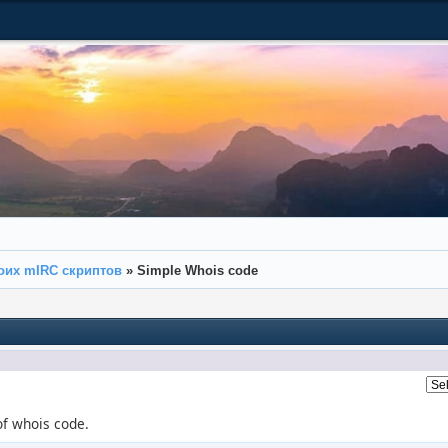
оих mIRC скриптов
»
Simple Whois code
of whois code.