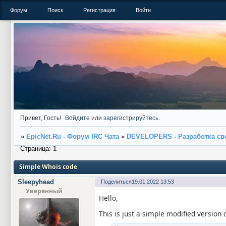
Форум
Поиск
Регистрация
Войти
Привет, Гость!
Войдите
или
зарегистрируйтесь
.
»
EpicNet.Ru - Форум IRC Чата
»
DEVELOPERS - Разработка св
Страница:
1
Simple Whois code
Sleepyhead
Поделиться
19.01.2022 13:53
Уверенный
Hello,
This is just a simple modified version 