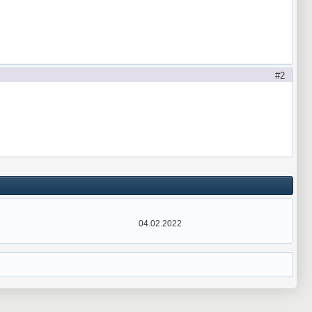
ar %comc = $addtok(%comc,$comchan(%nick,%wc),32) | dec %
chr(32) Channel(s)
2
04.02.2022