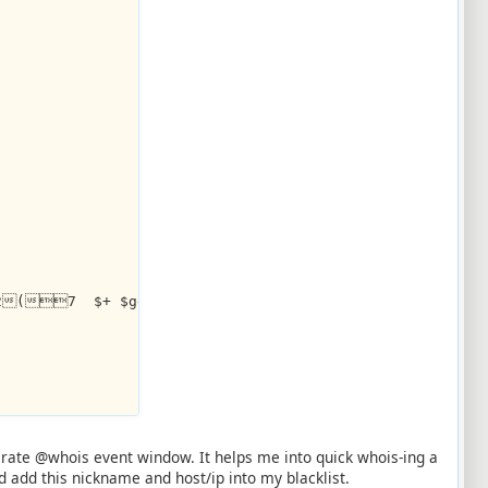
2(7  $+ $gettok($ial($address($2,2),1),1,33) $+ 1
 : $wcomchans($2)
parate @whois event window. It helps me into quick whois-ing a
d add this nickname and host/ip into my blacklist.