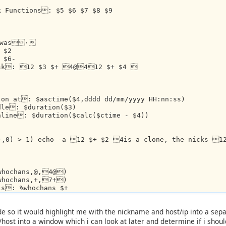
 Functions: $5 $6 $7 $8 $9
owas·
 $2
 $6-
sk: 12 $3 $+ 4@412 $+ $4 
on at: $asctime($4,dddd dd/mm/yyyy HH:nn:ss)
le: $duration($3)
line: $duration($calc($ctime - $4))
2),0) > 1) echo -a 12 $+ $2 4is a clone, the nicks 1
%whochans,@,4@)
%whochans,+,7+)
s: %whochans $+ 
Channels: $+  $chr(32) $+ $comchan($2,0) $+  $chr(32)
ode so it would highlight me with the nickname and host/ip into a se
/host into a window which i can look at later and determine if i shoul