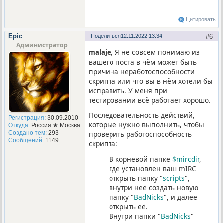
Цитировать
Epic
Поделиться
12.11.2022 13:34
6
Администратор
, Я не совсем понимаю из
malaje
вашего поста в чём может быть
причина неработоспособности
скрипта или что вы в нём хотели бы
исправить. У меня при
тестировании всё работает хорошо.
Последовательность действий,
Регистрация
: 30.09.2010
которые нужно выполнить, чтобы
Откуда:
Россия ★ Москва
Создано тем:
293
проверить работоспособность
Сообщений:
1149
скрипта:
В корневой папке
$mircdir
,
где установлен ваш mIRC
открыть папку "
scripts
",
внутри неё создать новую
папку "
BadNicks
", и далее
открыть её.
Внутри папки "
BadNicks
"