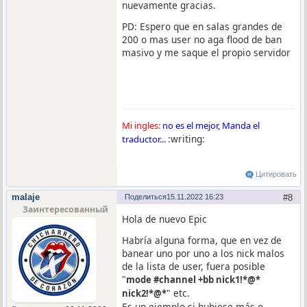
nuevamente gracias.
PD: Espero que en salas grandes de
200 o mas user no aga flood de ban
masivo y me saque el propio servidor
Mi ingles:
no es el mejor, Manda el
:writing:
traductor...
Цитировать
malaje
Поделиться
15.11.2022 16:23
8
Заинтересованный
Hola de nuevo Epic
Habría alguna forma, que en vez de
banear uno por uno a los nick malos
de la lista de user, fuera posible
"
mode #channel +bb nick1!*@*
" etc.
nick2!*@*
Es un ejemplo si hubiese más o