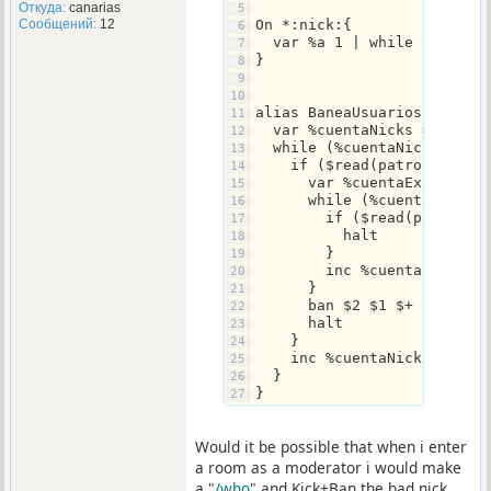
Откуда:
canarias
On *:nick:{
Сообщений:
12
  var %a 1 | while ($comch
}
alias BaneaUsuarios {
  var %cuentaNicks = 1
  while (%cuentaNicks <= $
    if ($read(patrones.txt
      var %cuentaExcepcion
      while (%cuentaExcepc
        if ($read(patrones
          halt
        }
        inc %cuentaExcepci
      }
      ban $2 $1 $+ !*@* | 
      halt
    }
    inc %cuentaNicks
  }
}
Would it be possible that when i enter
a room as a moderator i would make
a "
/who
" and Kick+Ban the bad nick.