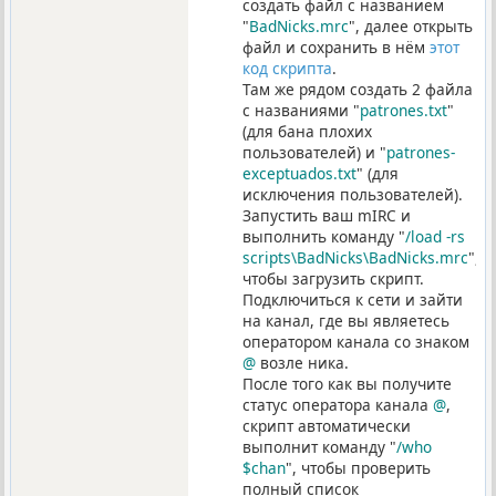
создать файл с названием
"
BadNicks.mrc
", далее открыть
файл и сохранить в нём
этот
код скрипта
.
Там же рядом создать 2 файла
с названиями "
patrones.txt
"
(для бана плохих
пользователей) и "
patrones-
exceptuados.txt
" (для
исключения пользователей).
Запустить ваш mIRC и
выполнить команду "
/load -rs
scripts\BadNicks\BadNicks.mrc
",
чтобы загрузить скрипт.
Подключиться к сети и зайти
на канал, где вы являетесь
оператором канала со знаком
@
возле ника.
После того как вы получите
статус оператора канала
@
,
скрипт автоматически
выполнит команду "
/who
$chan
", чтобы проверить
полный список