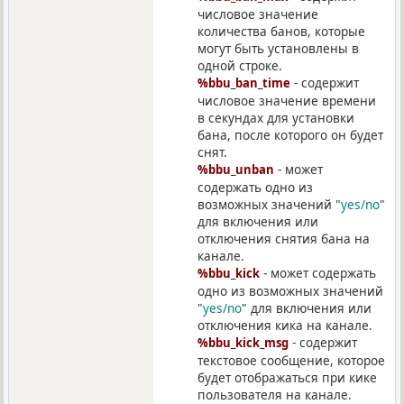
числовое значение
количества банов, которые
могут быть установлены в
одной строке.
- содержит
%bbu_ban_time
числовое значение времени
в секундах для установки
бана, после которого он будет
снят.
- может
%bbu_unban
содержать одно из
возможных значений "
yes/no
"
для включения или
отключения снятия бана на
канале.
- может содержать
%bbu_kick
одно из возможных значений
"
yes/no
" для включения или
отключения кика на канале.
- содержит
%bbu_kick_msg
текстовое сообщение, которое
будет отображаться при кике
пользователя на канале.