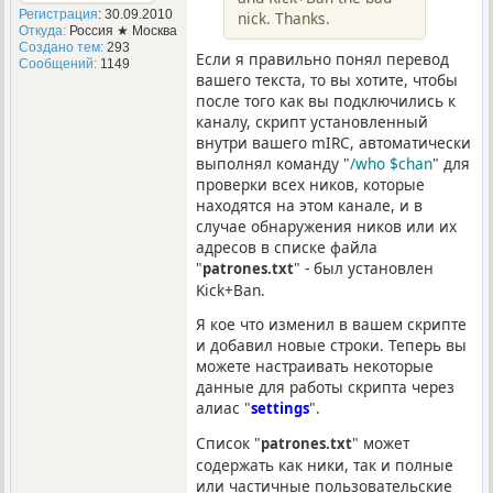
Регистрация
: 30.09.2010
nick. Thanks.
Откуда:
Россия ★ Москва
Создано тем:
293
Если я правильно понял перевод
Сообщений:
1149
вашего текста, то вы хотите, чтобы
после того как вы подключились к
каналу, скрипт установленный
внутри вашего mIRC, автоматически
выполнял команду "
/who $chan
" для
проверки всех ников, которые
находятся на этом канале, и в
случае обнаружения ников или их
адресов в списке файла
"
" - был установлен
patrones.txt
Kick+Ban.
Я кое что изменил в вашем скрипте
и добавил новые строки. Теперь вы
можете настраивать некоторые
данные для работы скрипта через
алиас "
".
settings
Список "
" может
patrones.txt
содержать как ники, так и полные
или частичные пользовательские