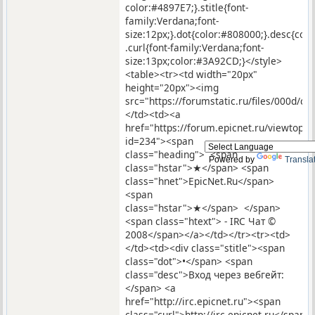
color:#4897E7;}.stitle{font-
family:Verdana;font-
size:12px;}.dot{color:#808000;}.desc{co
.curl{font-family:Verdana;font-
size:13px;color:#3A92CD;}</style>
<table><tr><td width="20px"
height="20px"><img
src="https://forumstatic.ru/files/000d/c9
</td><td><a
href="https://forum.epicnet.ru/viewtopic
id=234"><span
class="heading"> <span
Powered by
Transla
class="hstar">★</span> <span
class="hnet">EpicNet.Ru</span>
<span
class="hstar">★</span> </span>
<span class="htext"> - IRC Чат ©
2008</span></a></td></tr><tr><td>
</td><td><div class="stitle"><span
class="dot">•</span> <span
class="desc">Вход через вебгейт:
</span> <a
href="http://irc.epicnet.ru"><span
class="curl">http://irc.epicnet.ru</span>