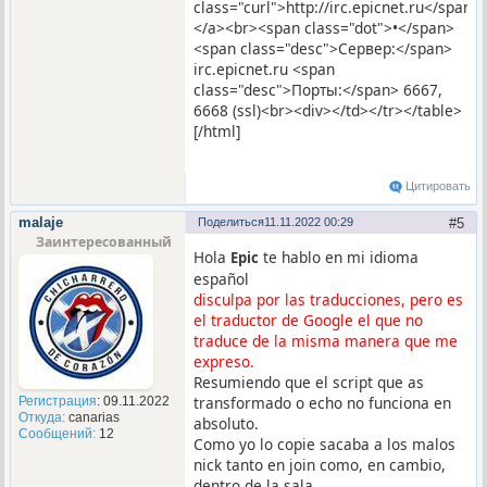
class="curl">http://irc.epicnet.ru</span>
</a><br><span class="dot">•</span>
<span class="desc">Сервер:</span>
irc.epicnet.ru <span
class="desc">Порты:</span> 6667,
6668 (ssl)<br><div></td></tr></table>
[/html]
Цитировать
malaje
Поделиться
11.11.2022 00:29
5
Заинтересованный
Hola
te hablo en mi idioma
Epic
español
disculpa por las traducciones, pero es
el traductor de Google el que no
traduce de la misma manera que me
expreso.
Resumiendo que el script que as
transformado o echo no funciona en
Регистрация
: 09.11.2022
Откуда:
canarias
absoluto.
Сообщений:
12
Como yo lo copie sacaba a los malos
nick tanto en join como, en cambio,
dentro de la sala.