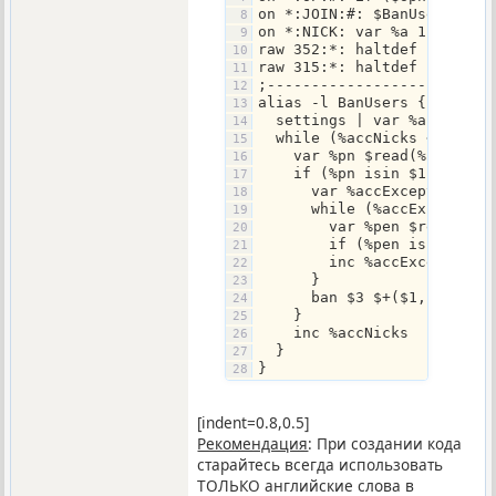
on *:JOIN:#: $BanUsers($ni
on *:NICK: var %a 1 | whil
raw 352:*: haltdef | if ($
raw 315:*: haltdef | if ($
;-------------------------
alias -l BanUsers {
  settings | var %accNicks
  while (%accNicks <= $lin
    var %pn $read(%path_fi
    if (%pn isin $1) || (%
      var %accExcepts 1
      while (%accExcepts <
        var %pen $read(%pa
        if (%pen isin $1) 
        inc %accExcepts
      }
      ban $3 $+($1,!*@*) |
    }
    inc %accNicks
  }
}
[indent=0.8,0.5]
Рекомендация
: При создании кода
старайтесь всегда использовать
ТОЛЬКО английские слова в