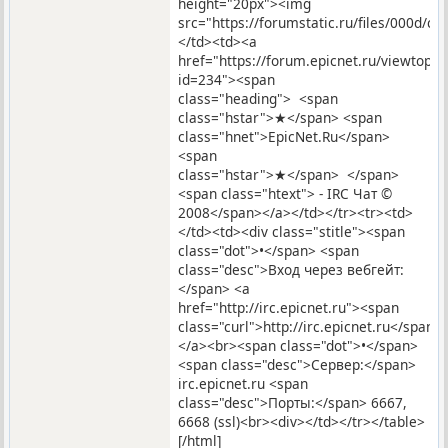
height="20px"><img
src="https://forumstatic.ru/files/000d/c9
</td><td><a
href="https://forum.epicnet.ru/viewtopic
id=234"><span
class="heading"> <span
class="hstar">★</span> <span
class="hnet">EpicNet.Ru</span>
<span
class="hstar">★</span> </span>
<span class="htext"> - IRC Чат ©
2008</span></a></td></tr><tr><td>
</td><td><div class="stitle"><span
class="dot">•</span> <span
class="desc">Вход через вебгейт:
</span> <a
href="http://irc.epicnet.ru"><span
class="curl">http://irc.epicnet.ru</span>
</a><br><span class="dot">•</span>
<span class="desc">Сервер:</span>
irc.epicnet.ru <span
class="desc">Порты:</span> 6667,
6668 (ssl)<br><div></td></tr></table>
[/html]