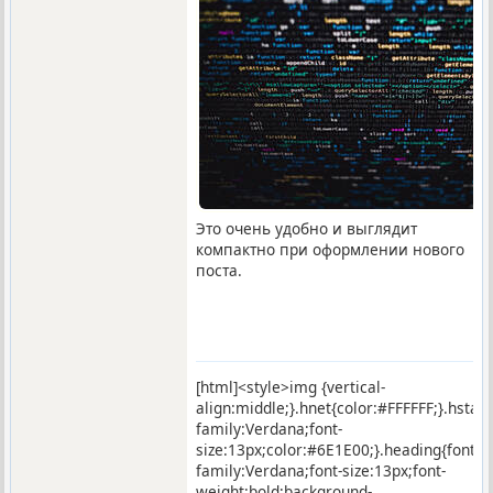
Это очень удобно и выглядит
компактно при оформлении нового
поста.
[html]<style>img {vertical-
align:middle;}.hnet{color:#FFFFFF;}.hstar
family:Verdana;font-
size:13px;color:#6E1E00;}.heading{font-
family:Verdana;font-size:13px;font-
weight:bold;background-