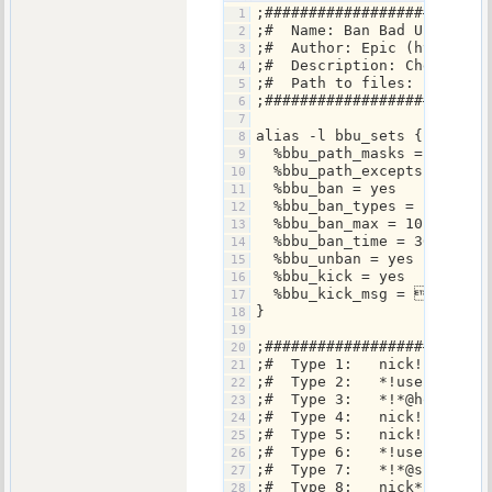
;#########################
;#  Name: Ban Bad Users v1
;#  Author: Epic (http://e
;#  Description: Checks al
;#  Path to files: "script
;#########################
alias -l bbu_sets {
  %bbu_path_masks = $scrip
  %bbu_path_excepts = $scr
  %bbu_ban = yes
  %bbu_ban_types = 1,3,9
  %bbu_ban_max = 10
  %bbu_ban_time = 3600
  %bbu_unban = yes
  %bbu_kick = yes
  %bbu_kick_msg = 14Your 
}
;#########################
;#  Type 1:   nick!*@*    
;#  Type 2:   *!user@*    
;#  Type 3:   *!*@host    
;#  Type 4:   nick!user@* 
;#  Type 5:   nick!*@host 
;#  Type 6:   *!user@host 
;#  Type 7:   *!*@subhost.
;#  Type 8:   nick*!*@subh