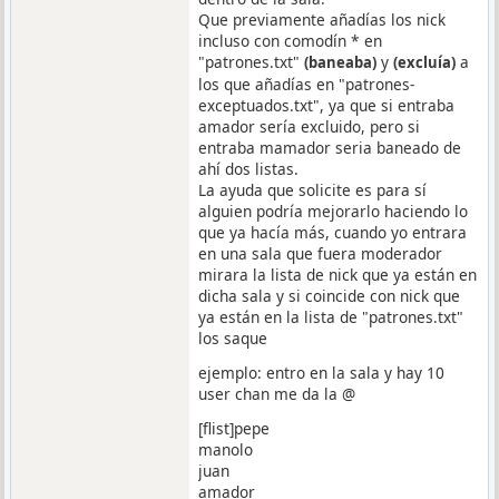
Que previamente añadías los nick
incluso con comodín * en
"patrones.txt"
y
a
(baneaba)
(excluía)
los que añadías en "patrones-
exceptuados.txt", ya que si entraba
amador sería excluido, pero si
entraba mamador seria baneado de
ahí dos listas.
La ayuda que solicite es para sí
alguien podría mejorarlo haciendo lo
que ya hacía más, cuando yo entrara
en una sala que fuera moderador
mirara la lista de nick que ya están en
dicha sala y si coincide con nick que
ya están en la lista de "patrones.txt"
los saque
ejemplo: entro en la sala y hay 10
user chan me da la @
[flist]pepe
manolo
juan
amador