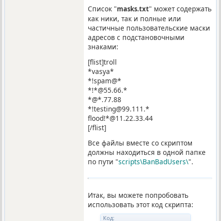
Список "
" может содержать
masks.txt
как ники, так и полные или
частичные пользовательские маски
адресов с подстановочными
знаками:
[flist]troll
*vasya*
*!spam@*
*!*@55.66.*
*@*.77.88
*!testing@99.111.*
flood!*@11.22.33.44
[/flist]
Все файлы вместе со скриптом
должны находиться в одной папке
по пути "
scripts\BanBadUsers\
".
Итак, вы можете попробовать
использовать этот код скрипта:
Код: