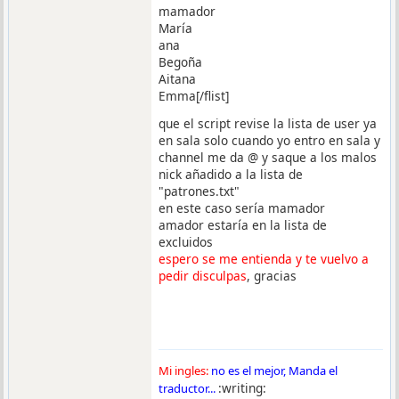
mamador
María
ana
Begoña
Aitana
Emma[/flist]
que el script revise la lista de user ya
en sala solo cuando yo entro en sala y
channel me da @ y saque a los malos
nick añadido a la lista de
"patrones.txt"
en este caso sería mamador
amador estaría en la lista de
excluidos
espero se me entienda y te vuelvo a
pedir disculpas
, gracias
Mi ingles:
no es el mejor, Manda el
:writing:
traductor...