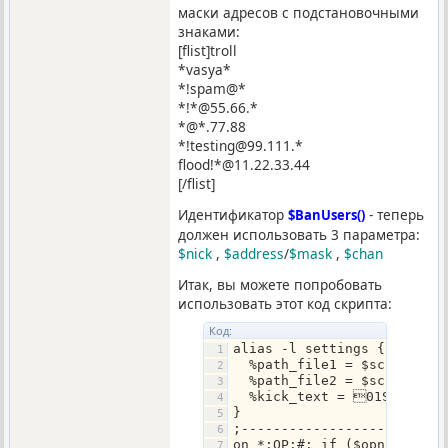
маски адресов с подстановочными
знаками:
[flist]troll
*vasya*
*!spam@*
*!*@55.66.*
*@*.77.88
*!testing@99.111.*
flood!*@11.22.33.44
[/flist]
Идентификатор
- теперь
$BanUsers()
должен использовать 3 параметра:
$nick
,
$address
/
$mask
,
$chan
Итак, вы можете попробовать
использовать этот код скрипта:
Код:
alias -l settings {
  %path_file1 = $scriptdir
  %path_file2 = $scriptdir
  %kick_text = 01Su nick 
}
;-------------------------
on *:OP:#: if ($opnick == 