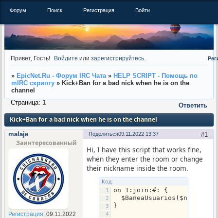
Форум
Поиск
Регистрация
Войти
Привет, Гость!
Войдите
или
зарегистрируйтесь
.
Рег
»
EpicNet.Ru - Форум IRC Чата
»
HELP SCRIPT - Помощь по
mIRC скрипту
»
Kick+Ban for a bad nick when he is on the
channel
Страница:
1
Ответить
Kick+Ban for a bad nick when he is on the channel
malaje
Поделиться
09.11.2022 13:37
1
Заинтересованный
Hi, I have this script that works fine,
when they enter the room or change
their nickname inside the room.
Код:
on 1:join:#: {
  $BaneaUsuarios($nick,$ch
}
Регистрация
: 09.11.2022