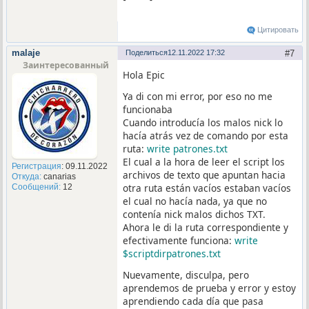
Цитировать
malaje
Поделиться
12.11.2022 17:32
7
Заинтересованный
Hola Epic
Ya di con mi error, por eso no me
funcionaba
Cuando introducía los malos nick lo
hacía atrás vez de comando por esta
ruta:
write patrones.txt
El cual a la hora de leer el script los
Регистрация
: 09.11.2022
archivos de texto que apuntan hacia
Откуда:
canarias
otra ruta están vacíos estaban vacíos
Сообщений:
12
el cual no hacía nada, ya que no
contenía nick malos dichos TXT.
Ahora le di la ruta correspondiente y
efectivamente funciona:
write
$scriptdirpatrones.txt
Nuevamente, disculpa, pero
aprendemos de prueba y error y estoy
aprendiendo cada día que pasa