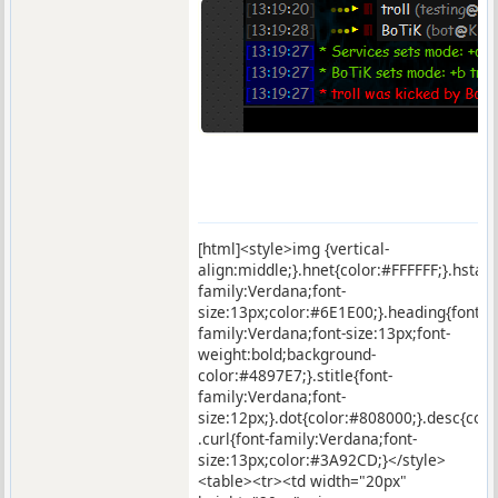
[html]<style>img {vertical-
align:middle;}.hnet{color:#FFFFFF;}.hstar
family:Verdana;font-
size:13px;color:#6E1E00;}.heading{font-
family:Verdana;font-size:13px;font-
weight:bold;background-
color:#4897E7;}.stitle{font-
family:Verdana;font-
size:12px;}.dot{color:#808000;}.desc{co
.curl{font-family:Verdana;font-
size:13px;color:#3A92CD;}</style>
<table><tr><td width="20px"