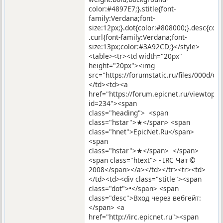
color:#4897E7;}.stitle{font-
family:Verdana;font-
size:12px;}.dot{color:#808000;}.desc{co
.curl{font-family:Verdana;font-
size:13px;color:#3A92CD;}</style>
<table><tr><td width="20px"
height="20px"><img
src="https://forumstatic.ru/files/000d/c9
</td><td><a
href="https://forum.epicnet.ru/viewtopic
id=234"><span
class="heading"> <span
class="hstar">★</span> <span
class="hnet">EpicNet.Ru</span>
<span
class="hstar">★</span> </span>
<span class="htext"> - IRC Чат ©
2008</span></a></td></tr><tr><td>
</td><td><div class="stitle"><span
class="dot">•</span> <span
class="desc">Вход через вебгейт:
</span> <a
href="http://irc.epicnet.ru"><span