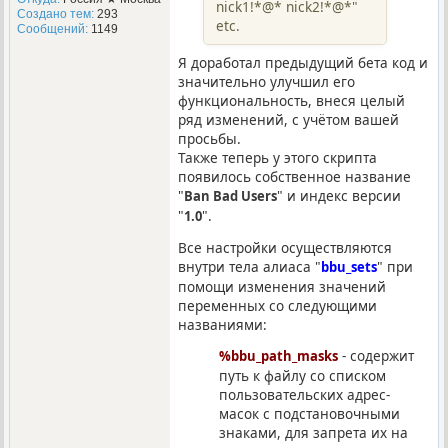
nick1!*@* nick2!*@*"
Создано тем:
293
etc.
Сообщений:
1149
Я доработал предыдущий бета код и
значительно улучшил его
функциональность, внеся целый
ряд изменений, с учётом вашей
просьбы.
Также теперь у этого скрипта
появилось собственное название
"
" и индекс версии
Ban Bad Users
"
".
1.0
Все настройки осуществляются
внутри тела алиаса "
" при
bbu_sets
помощи изменения значений
переменных со следующими
названиями:
- содержит
%bbu_path_masks
путь к файлу со списком
пользовательских адрес-
масок с подстановочными
знаками, для запрета их на