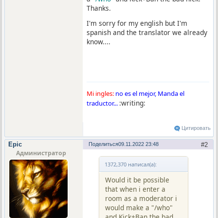
Thanks.
I'm sorry for my english but I'm
spanish and the translator we already
know....
Mi ingles:
no es el mejor, Manda el
:writing:
traductor...
Цитировать
Epic
Поделиться
09.11.2022 23:48
2
Администратор
1372,370 написал(а):
Would it be possible
that when i enter a
room as a moderator i
would make a "/who"
and Kick+Ban the bad