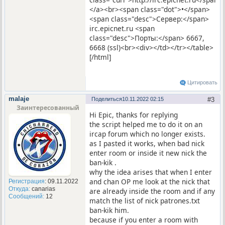
</a><br><span class="dot">•</span>
<span class="desc">Сервер:</span>
irc.epicnet.ru <span
class="desc">Порты:</span> 6667,
6668 (ssl)<br><div></td></tr></table>
[/html]
Цитировать
malaje
Поделиться
10.11.2022 02:15
3
Заинтересованный
Hi Epic, thanks for replying
the script helped me to do it on an
ircap forum which no longer exists.
as I pasted it works, when bad nick
enter room or inside it new nick the
ban-kik .
why the idea arises that when I enter
and chan OP me look at the nick that
Регистрация
: 09.11.2022
Откуда:
canarias
are already inside the room and if any
Сообщений:
12
match the list of nick patrones.txt
ban-kik him.
because if you enter a room with