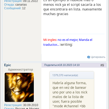
Регистрация
: 09.11.2022
menos nick ya el script sacaría a los
Откуда:
canarias
Сообщений:
12
que encontrara en lista. nuevamente
muchas gracias
Mi ingles:
no es el mejor, Manda el
:writing:
traductor...
Цитировать
Epic
Поделиться
18.10.2023 14:10
9
Администратор
1379,370 написал(а):
Habría alguna forma,
que en vez de banear
uno por uno a los nick
malos de la lista de
user, fuera posible
Регистрация
: 30.09.2010
"mode #channel +bb
Откуда:
Россия ★ Москва