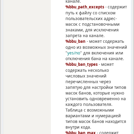
канале.
- содержит
%bbu_path_excepts
путь к файлу со списком
пользовательских адрес-
масок с подстановочными
знаками, для исключения
запрета на канале.
- может содержать
%bbu_ban
одно из возможных значений
"
yes/no
" для включения или
отключения бана на канале.
- может
%bbu_ban_types
содержать несколько
числовых значений
перечисленных через
запятую для настройки типов
масок банов, которые нужно
установить одновременно на
каждого пользователя.
Таблица с возможными
вариантами и нумерацией
типов масок банов находится
внутри кода.
- содержит
%bbu_ban_max